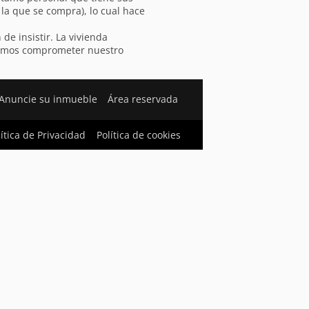
la que se compra), lo cual hace
de insistir. La vivienda
ebemos comprometer nuestro
Anuncie su inmueble
Área reservada
lítica de Privacidad
Política de cookies