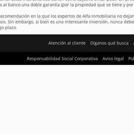
 al banco una doble garantía (por la propiedad que se tiene y por 
recomendación en la que los expertos de Alfa inmobiliaria no dejan 
lazo. Sin embargo, si bien es una interesante inversión, nunca d
go plazo.
Atención al cliente
Díganos qué busca
Responsabilidad Social Corporativa
Aviso legal
Po