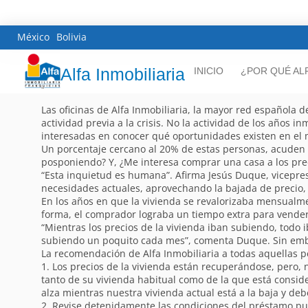
México
Bolivia
Alfa Inmobiliaria
INICIO
¿POR QUÉ AL
Las oficinas de Alfa Inmobiliaria, la mayor red española 
actividad previa a la crisis. No la actividad de los años
interesadas en conocer qué oportunidades existen en el
Un porcentaje cercano al 20% de estas personas, acuden
posponiendo? Y, ¿Me interesa comprar una casa a los prec
“Esta inquietud es humana”. Afirma Jesús Duque, vicepre
necesidades actuales, aprovechando la bajada de precio, 
En los años en que la vivienda se revalorizaba mensualm
forma, el comprador lograba un tiempo extra para vende
“Mientras los precios de la vivienda iban subiendo, todo i
subiendo un poquito cada mes”, comenta Duque. Sin embar
La recomendación de Alfa Inmobiliaria a todas aquellas p
1. Los precios de la vivienda están recuperándose, pero, 
tanto de su vivienda habitual como de la que está consi
alza mientras nuestra vivienda actual está a la baja y de
2. Revise detenidamente las condiciones del préstamo pu