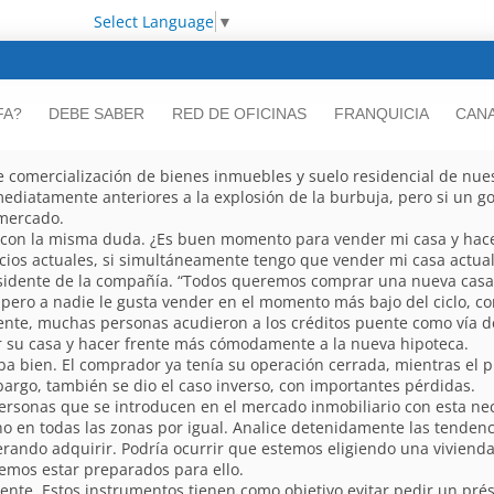
Select Language
▼
FA?
DEBE SABER
RED DE OFICINAS
FRANQUICIA
CANA
de comercialización de bienes inmuebles y suelo residencial de nue
 inmediatamente anteriores a la explosión de la burbuja, pero si un
 mercado.
 con la misma duda. ¿Es buen momento para vender mi casa y hac
ios actuales, si simultáneamente tengo que vender mi casa actual 
sidente de la compañía. “Todos queremos comprar una nueva casa,
pero a nadie le gusta vender en el momento más bajo del ciclo, co
ente, muchas personas acudieron a los créditos puente como vía de
r su casa y hacer frente más cómodamente a la nueva hipoteca.
ba bien. El comprador ya tenía su operación cerrada, mientras el pr
go, también se dio el caso inverso, con importantes pérdidas.
ersonas que se introducen en el mercado inmobiliario con esta nece
no en todas las zonas por igual. Analice detenidamente las tenden
derando adquirir. Podría ocurrir que estemos eligiendo una vivien
bemos estar preparados para ello.
ente. Estos instrumentos tienen como objetivo evitar pedir un pré