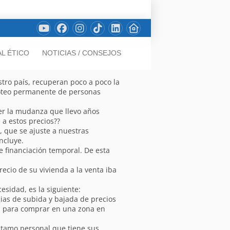
L ÉTICO
NOTICIAS / CONSEJOS
stro país, recuperan poco a poco la
 goteo permanente de personas
er la mudanza que llevo años
a estos precios??
 que se ajuste a nuestras
ncluye.
 financiación temporal. De esta
ecio de su vivienda a la venta iba
sidad, es la siguiente:
cias de subida y bajada de precios
da para comprar en una zona en
stamo personal que tiene sus