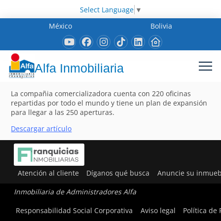
Select Language
▼
México
Bolivia
Alfa Inmobiliaria
La compañia comercializadora cuenta con 220 oficinas
repartidas por todo el mundo y tiene un plan de expansión
para llegar a las 250 aperturas.
Descargar artículo
Atención al cliente
Díganos qué busca
Anuncie su inmueb
Inmobiliaria de Administradores Alfa
Responsabilidad Social Corporativa
Aviso legal
Política de