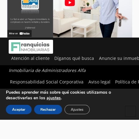
Atención al cliente
Díganos qué busca
Anuncie su inmueb
Inmobiliaria de Administradores Alfa
Utilizamos cookies para ofrecerte la mejor experiencia en
Responsabilidad Social Corporativa
Aviso legal
Política de
nuestra web.
Puedes aprender más sobre qué cookies utilizamos o
desactivarlas en los
ajustes
.
Aceptar
Rechazar
Ajustes