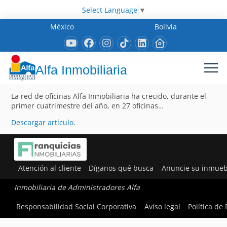
Select Language
▼
México
Bolivia
Alfa Inmobiliaria
La red de oficinas Alfa Inmobiliaria ha crecido, durante el
primer cuatrimestre del año, en 27 oficinas…
Descargar artículo
.
Atención al cliente
Díganos qué busca
Anuncie su inmueb
Inmobiliaria de Administradores Alfa
Responsabilidad Social Corporativa
Aviso legal
Política de