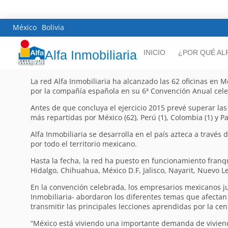
México
Bolivia
Alfa Inmobiliaria
INICIO
¿POR QUÉ AL
La red Alfa Inmobiliaria ha alcanzado las 62 oficinas en 
por la compañía española en su 6ª Convención Anual cel
Antes de que concluya el ejercicio 2015 prevé superar las
más repartidas por México (62), Perú (1), Colombia (1) y Pa
Alfa Inmobiliaria se desarrolla en el país azteca a travé
por todo el territorio mexicano.
Hasta la fecha, la red ha puesto en funcionamiento franq
Hidalgo, Chihuahua, México D.F, Jalisco, Nayarit, Nuevo L
En la convención celebrada, los empresarios mexicanos ju
Inmobiliaria- abordaron los diferentes temas que afectan 
transmitir las principales lecciones aprendidas por la ce
“México está viviendo una importante demanda de vivienda