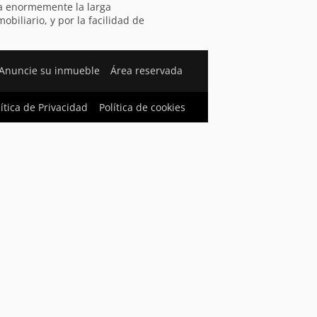
ra enormemente la larga
iliario, y por la facilidad de
Anuncie su inmueble
Área reservada
lítica de Privacidad
Política de cookies