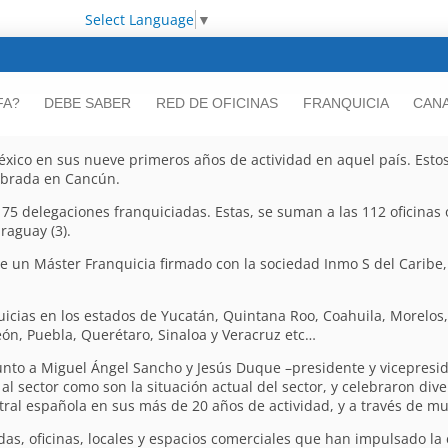
Select Language
▼
FA?
DEBE SABER
RED DE OFICINAS
FRANQUICIA
CANA
México en sus nueve primeros años de actividad en aquel país. Est
ebrada en Cancún.
 75 delegaciones franquiciadas. Estas, se suman a las 112 oficinas 
raguay (3).
s de un Máster Franquicia firmado con la sociedad Inmo S del Caribe
uicias en los estados de Yucatán, Quintana Roo, Coahuila, Morelos
eón, Puebla, Querétaro, Sinaloa y Veracruz etc…
nto a Miguel Ángel Sancho y Jesús Duque –presidente y vicepresid
al sector como son la situación actual del sector, y celebraron div
ntral española en sus más de 20 años de actividad, y a través de mu
s, oficinas, locales y espacios comerciales que han impulsado la e