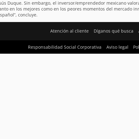
 Jesús Duque. Sin embargo, el inversor/emprendedor mexicano valo
tanto en los mejores como en los peores momentos del mercado inmob
spañol”, concluye.
Atención al cliente
Díganos qué busca
Responsabilidad Social Corporativa
Aviso legal
Po