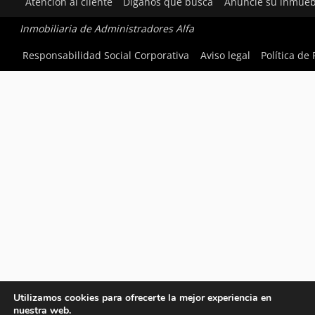
Atención al cliente
Díganos qué busca
Anuncie su inmueb
Inmobiliaria de Administradores Alfa
Responsabilidad Social Corporativa
Aviso legal
Política de
Utilizamos cookies para ofrecerte la mejor experiencia en
nuestra web.