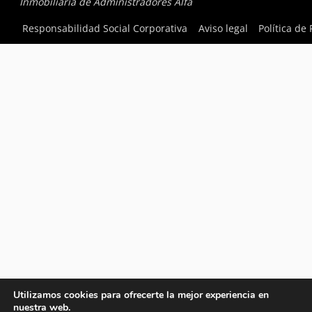
Inmobiliaria de Administradores Alfa
Responsabilidad Social Corporativa
Aviso legal
Política de
Utilizamos cookies para ofrecerte la mejor experiencia en
nuestra web.