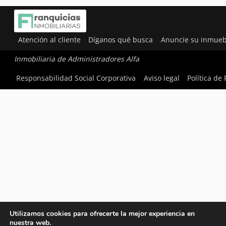
Atención al cliente
Díganos qué busca
Anuncie su inmueb
Inmobiliaria de Administradores Alfa
Responsabilidad Social Corporativa
Aviso legal
Política de
Utilizamos cookies para ofrecerte la mejor experiencia en
nuestra web.