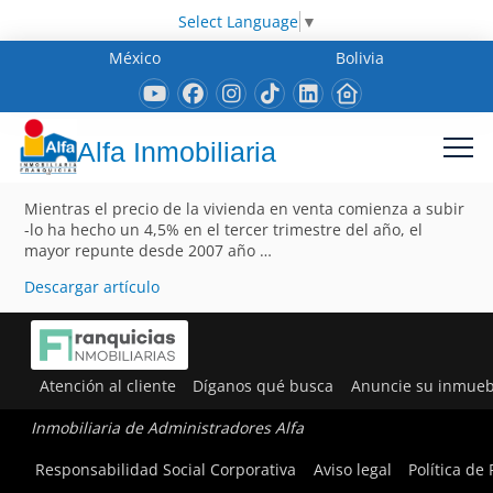
Select Language
▼
México
Bolivia
Alfa Inmobiliaria
Mientras el precio de la vivienda en venta comienza a subir
-lo ha hecho un 4,5% en el tercer trimestre del año, el
mayor repunte desde 2007 año …
Descargar artículo
Atención al cliente
Díganos qué busca
Anuncie su inmueb
Inmobiliaria de Administradores Alfa
Responsabilidad Social Corporativa
Aviso legal
Política de