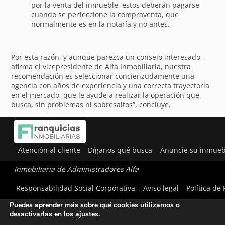
por la venta del inmueble, estos deberán pagarse
cuando se perfeccione la compraventa, que
normalmente es en la notaría y no antes.
Por esta razón, y aunque parezca un consejo interesado,
afirma el vicepresidente de Alfa Inmobiliaria, nuestra
recomendación es seleccionar concienzudamente una
agencia con años de experiencia y una correcta trayectoria
en el mercado, que le ayude a realizar la operación que
busca, sin problemas ni sobresaltos”, concluye.
Atención al cliente
Díganos qué busca
Anuncie su inmueb
Inmobiliaria de Administradores Alfa
Utilizamos cookies para ofrecerte la mejor experiencia en
Responsabilidad Social Corporativa
Aviso legal
Política de
nuestra web.
Puedes aprender más sobre qué cookies utilizamos o
desactivarlas en los
ajustes
.