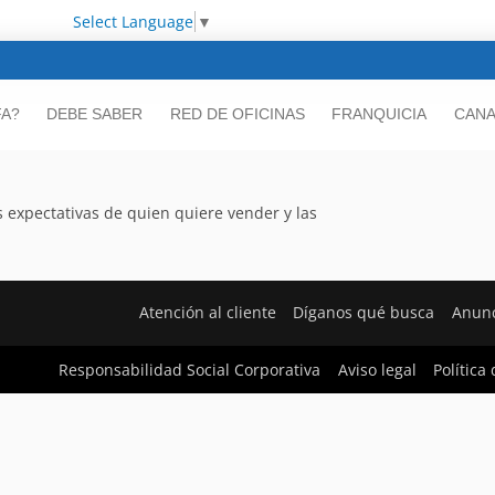
Select Language
▼
FA?
DEBE SABER
RED DE OFICINAS
FRANQUICIA
CANA
 expectativas de quien quiere vender y las
Atención al cliente
Díganos qué busca
Anunc
Responsabilidad Social Corporativa
Aviso legal
Política