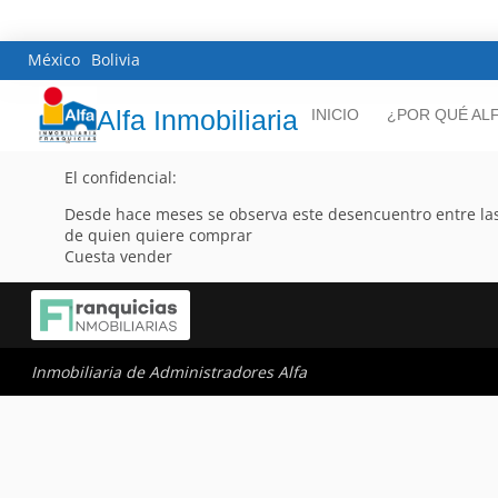
México
Bolivia
Alfa Inmobiliaria
INICIO
¿POR QUÉ AL
El confidencial:
Desde hace meses se observa este desencuentro entre las
de quien quiere comprar
Cuesta vender
Inmobiliaria de Administradores Alfa