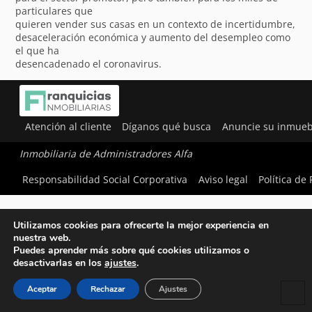
particulares que
quieren vender sus casas en un contexto de incertidumbre,
desaceleración económica y aumento del desempleo como
el que ha
desencadenado el coronavirus.
Atención al cliente
Díganos qué busca
Anuncie su inmueb
Inmobiliaria de Administradores Alfa
Responsabilidad Social Corporativa
Aviso legal
Política de
Utilizamos cookies para ofrecerte la mejor experiencia en
nuestra web.
Puedes aprender más sobre qué cookies utilizamos o
desactivarlas en los
ajustes
.
Aceptar
Rechazar
Ajustes