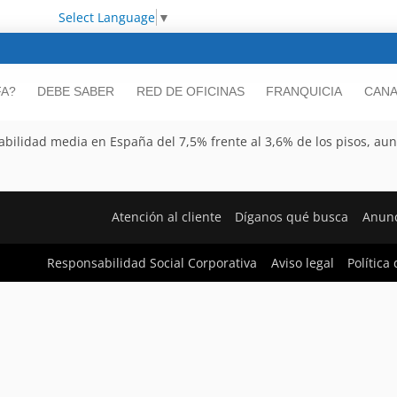
Select Language
▼
FA?
DEBE SABER
RED DE OFICINAS
FRANQUICIA
CANA
abilidad media en España del 7,5% frente al 3,6% de los pisos, a
Atención al cliente
Díganos qué busca
Anunc
Responsabilidad Social Corporativa
Aviso legal
Política