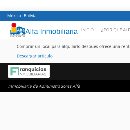
México
Bolivia
Alfa Inmobiliaria
INICIO
¿POR QUÉ AL
Comprar un local para alquilarlo después ofrece una rent
Descargar artículo
Inmobiliaria de Administradores Alfa