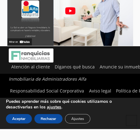
Atención al cliente
Díganos qué busca
Anuncie su inmueb
Inmobiliaria de Administradores Alfa
Utilizamos cookies para ofrecerte la mejor experiencia en
Responsabilidad Social Corporativa
Aviso legal
Política de
nuestra web.
Puedes aprender más sobre qué cookies utilizamos o
desactivarlas en los
ajustes
.
Aceptar
Rechazar
Ajustes