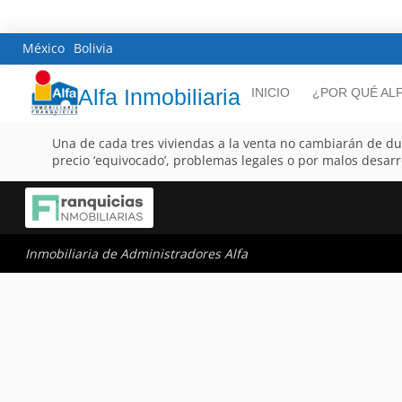
México
Bolivia
Alfa Inmobiliaria
INICIO
¿POR QUÉ AL
Una de cada tres viviendas a la venta no cambiarán de d
precio ‘equivocado’, problemas legales o por malos desarro
Inmobiliaria de Administradores Alfa