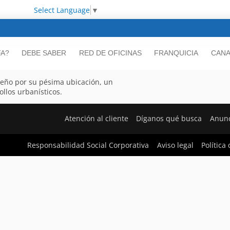
Select Language
▼
FA?
DEBE SABER
RED DE OFICINAS
FRANQUICIA
CANA
ueño por su pésima ubicación, un
llos urbanísticos.
Atención al cliente
Díganos qué busca
Anunc
Responsabilidad Social Corporativa
Aviso legal
Política