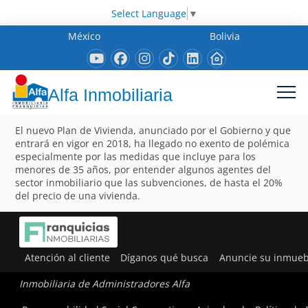
Select Language
▼
México
Bolivia
Alfa Inmobiliaria
El nuevo Plan de Vivienda, anunciado por el Gobierno y que
entrará en vigor en 2018, ha llegado no exento de polémica
especialmente por las medidas que incluye para los
menores de 35 años, por entender algunos agentes del
sector inmobiliario que las subvenciones, de hasta el 20%
del precio de una vivienda.
Atención al cliente
Díganos qué busca
Anuncie su inmueb
Inmobiliaria de Administradores Alfa