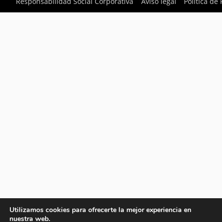
Responsabilidad Social Corporativa
Aviso legal
Política de
Utilizamos cookies para ofrecerte la mejor experiencia en
nuestra web.