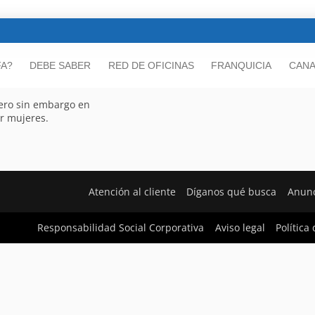
FA?
DEBE SABER
RED DE OFICINAS
FRANQUICIA
CANA
pero sin embargo en
r mujeres.
Atención al cliente
Díganos qué busca
Anunc
Responsabilidad Social Corporativa
Aviso legal
Política