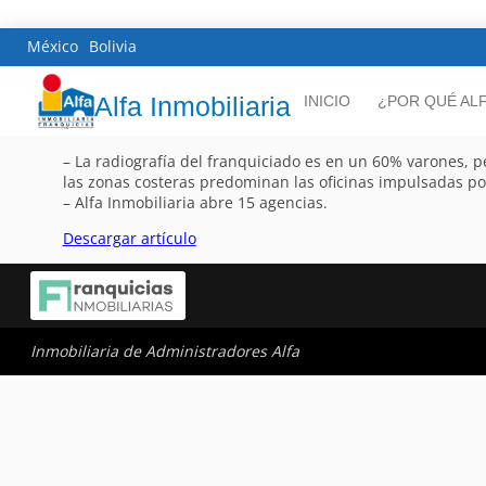
México
Bolivia
Alfa Inmobiliaria
INICIO
¿POR QUÉ AL
– La radiografía del franquiciado es en un 60% varones, 
las zonas costeras predominan las oficinas impulsadas po
– Alfa Inmobiliaria abre 15 agencias.
Descargar artículo
Inmobiliaria de Administradores Alfa